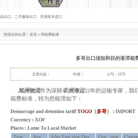
品出口
二手服装出口
非洲原木进口
您现在的位置：
首页
»
滞箱费标准
多哥出口须知和目的港滞箱
文章出处：
作者：
人气：1679
旭洲物流
作为深耕
非洲海运
22年的运输专家，我
箱费
标准，特为您梳理如下：
Demurrage and detention tariff
TOGO
（
多哥
） : IMPORT
Currency : XOF
Places : Lome To Local Market
Type
Size
After Free time Day
Free time
Charg