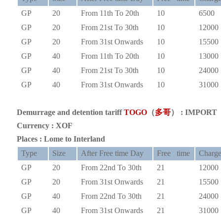
GP
20
From 11th To 20th
10
6500
GP
20
From 21st To 30th
10
1200
GP
20
From 31st Onwards
10
1550
GP
40
From 11th To 20th
10
1300
GP
40
From 21st To 30th
10
2400
GP
40
From 31st Onwards
10
3100
Demurrage and detention tariff
TOGO
（
多哥
） : IMPORT
Currency : XOF
Places : Lome to Interland
Type
Size
After Free time Day
Free time
Charg
GP
20
From 22nd To 30th
21
1200
GP
20
From 31st Onwards
21
1550
GP
40
From 22nd To 30th
21
2400
GP
40
From 31st Onwards
21
3100