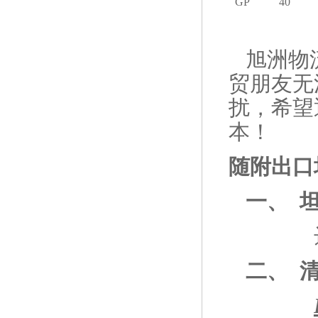
GP
40
旭洲物
贸朋友无
扰，希望
本！
随附出口
一、 
达累斯
二、 