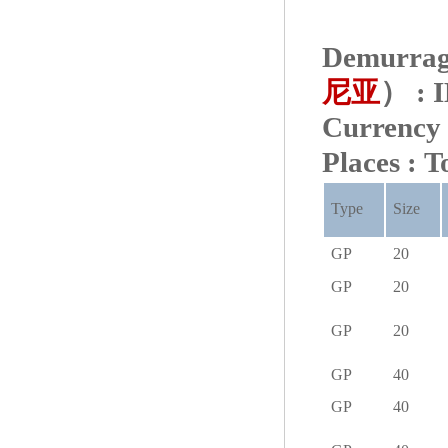
Demurrage
尼亚
） :
Curre
Places : 
Type
Size
GP
20
GP
20
GP
20
GP
40
GP
40