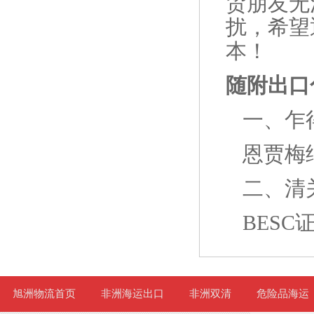
贸朋友无
扰，希望
本！
随附出口
一、
乍
恩贾梅纳
二、清
BESC
旭洲物流首页
非洲海运出口
非洲双清
危险品海运