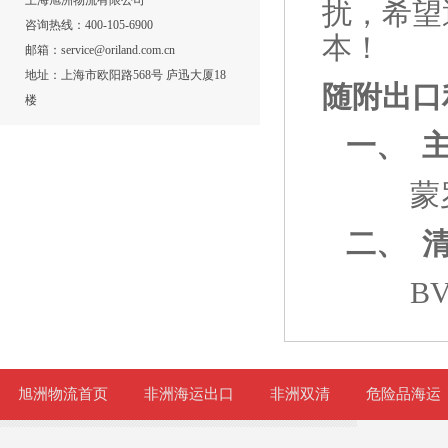
上海旭洲物流有限公司
扰，希望
咨询热线：400-105-6900
本！
邮箱：service@oriland.com.cn
地址：上海市欧阳路568号 庐迅大厦18
随附出口
楼
一、
蒙罗维
二、
BV
旭洲物流首页
非洲海运出口
非洲双清
危险品海运