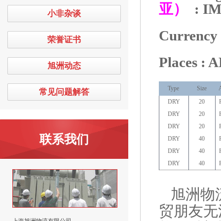
亚）
: I
小非杂谈
Curr
荣誉证书
Places : 
旭洲动态
Type
Size
常见问题解答
DRY
20
DRY
20
DRY
20
联系我们
DRY
40
DRY
40
DRY
40
旭洲物
贸朋友无