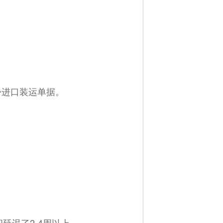
份进口装运单据。
延迟了2-4周以上。