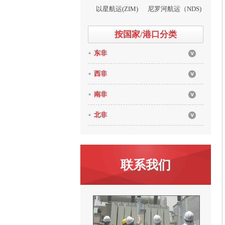
以星航运(ZIM)
尼罗河航运（NDS)
按国家/港口分类
东非
西非
南非
北非
联系我们