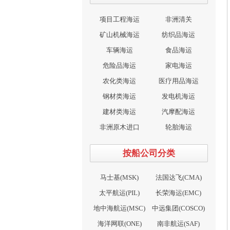
项目工程海运
非洲清关
矿山机械海运
纺织品海运
车辆海运
食品海运
危险品海运
家电海运
农化类海运
医疗用品海运
钢材类海运
发电机海运
建材类海运
汽摩配海运
非洲原木进口
轮胎海运
按船公司分类
马士基(MSK)
法国达飞(CMA)
太平航运(PIL)
长荣海运(EMC)
地中海航运(MSC)
中远集团(COSCO)
海洋网联(ONE)
南非航运(SAF)