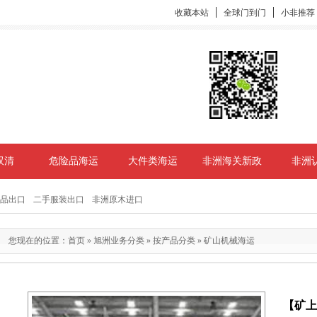
收藏本站
全球门到门
小非推荐
双清
危险品海运
大件类海运
非洲海关新政
非洲
品出口
二手服装出口
非洲原木进口
您现在的位置：
首页
»
旭洲业务分类
»
按产品分类
»
矿山机械海运
【矿上